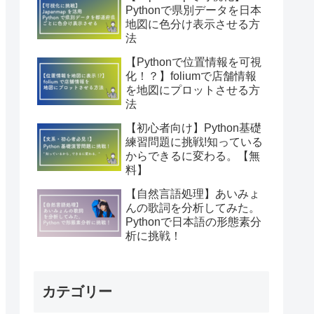
Pythonで県別データを日本
地図に色分け表示させる方
法
【Pythonで位置情報を可視
化！？】foliumで店舗情報
を地図にプロットさせる方
法
【初心者向け】Python基礎
練習問題に挑戦!知っている
からできるに変わる。【無
料】
【自然言語処理】あいみょ
んの歌詞を分析してみた。
Pythonで日本語の形態素分
析に挑戦！
カテゴリー