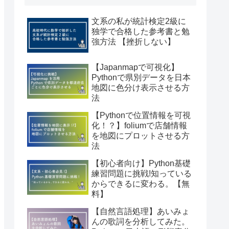
文系の私が統計検定2級に
独学で合格した参考書と勉
強方法 【挫折しない】
【Japanmapで可視化】
Pythonで県別データを日本
地図に色分け表示させる方
法
【Pythonで位置情報を可視
化！？】foliumで店舗情報
を地図にプロットさせる方
法
【初心者向け】Python基礎
練習問題に挑戦!知っている
からできるに変わる。【無
料】
【自然言語処理】あいみょ
んの歌詞を分析してみた。