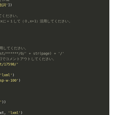
歌詞'
]
)
てください。
xに＋１して（０,x+1）活用してください。
用してください。
st/******/0/' + str(page) + '/'
#]でコメントアウトしてください。
t/17598/'
'lxml'
)
sp-w-100'
)
'
)
)
xt
,
'lxml'
)