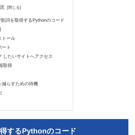
次
歌詞を取得するPythonのコード
明
ストール
ポート
グ したいサイトへアクセス
報取得
を減らすための待機
力
するPythonのコード