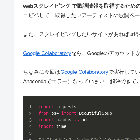
webスクレイピング で歌詞情報を取得するため
コピペして、取得したいアーティストの歌詞ページ
また、スクレイピングしたいサイトがあればurlや
Google Colaboratory
なら、Googleのアカウント
ちなみに今回は
Google Colaboratory
で実行して
Anacondaでエラーになっていまい、解決できて
import
from
 bs4 
import
import
 pandas 
as
import
 time

#スクレイピングしたデータを入れるフォーマット