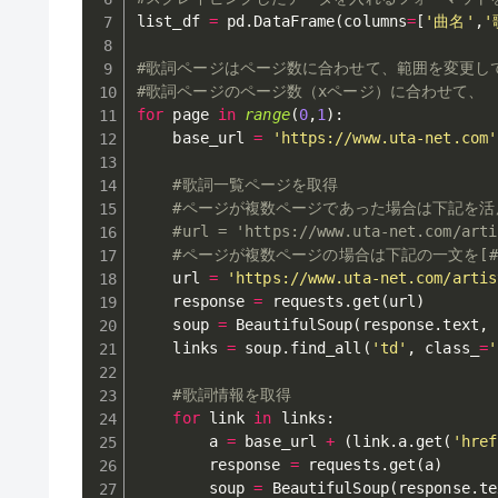
list_df 
=
 pd
.
DataFrame
(
columns
=
[
'曲名'
,
'
#歌詞ページはページ数に合わせて、範囲を変更し
#歌詞ページのページ数（xページ）に合わせて、　
for
 page 
in
range
(
0
,
1
)
:
    base_url 
=
'https://www.uta-net.com'
#歌詞一覧ページを取得
#ページが複数ページであった場合は下記を活
#url = 'https://www.uta-net.com/arti
#ページが複数ページの場合は下記の一文を[
    url 
=
'https://www.uta-net.com/artis
    response 
=
 requests
.
get
(
url
)
    soup 
=
 BeautifulSoup
(
response
.
text
,
    links 
=
 soup
.
find_all
(
'td'
,
 class_
=
'
#歌詞情報を取得
for
 link 
in
 links
:
        a 
=
 base_url 
+
(
link
.
a
.
get
(
'href
        response 
=
 requests
.
get
(
a
)
        soup 
=
 BeautifulSoup
(
response
.
te