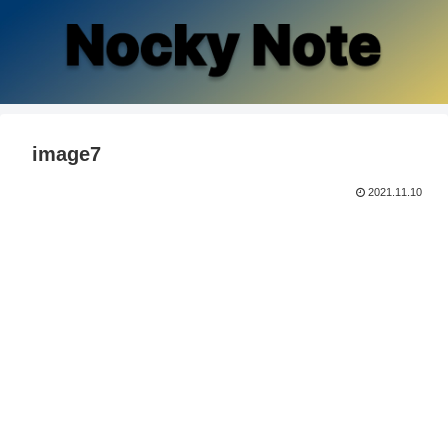
image7
2021.11.10