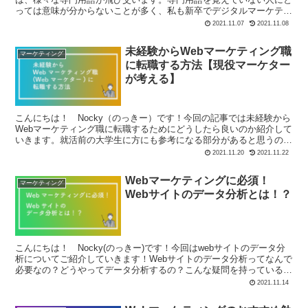
っては意味が分からないことが多く、私も新卒でデジタルマーケティ
ングの部署に配属された際に戸惑ったことを覚えて...
2021.11.07
2021.11.08
未経験からWebマーケティング職
マーケティング
に転職する方法【現役マーケター
が考える】
こんにちは！ Nocky（のっきー）です！今回の記事では未経験から
Webマーケティング職に転職するためにどうしたら良いのか紹介して
いきます。就活前の大学生に方にも参考になる部分があると思うの
で、是非、お付き合いください！3分程度で読み終わり...
2021.11.20
2021.11.22
Webマーケティングに必須！
マーケティング
Webサイトのデータ分析とは！？
こんにちは！ Nocky(のっきー)です！今回はwebサイトのデータ分
析についてご紹介していきます！Webサイトのデータ分析ってなんで
必要なの？どうやってデータ分析するの？こんな疑問を持っている方
におすすめの記事です。Webサイトは商品の購...
2021.11.14