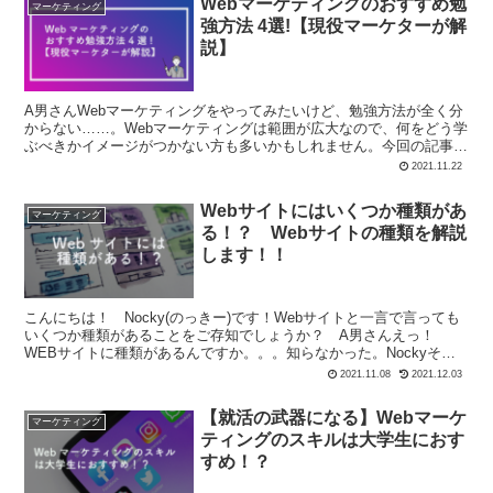
Webマーケティングのおすすめ勉
マーケティング
強方法 4選!【現役マーケターが解
説】
A男さんWebマーケティングをやってみたいけど、勉強方法が全く分
からない……。Webマーケティングは範囲が広大なので、何をどう学
ぶべきかイメージがつかない方も多いかもしれません。今回の記事で
はWebマーケティング未経験や初心者の方向けに、お...
2021.11.22
Webサイトにはいくつか種類があ
マーケティング
る！？ Webサイトの種類を解説
します！！
こんにちは！ Nocky(のっきー)です！Webサイトと一言で言っても
いくつか種類があることをご存知でしょうか？ A男さんえっ！
WEBサイトに種類があるんですか。。。知らなかった。Nockyそう
なんです！ 種類があります！どのようなWeb...
2021.11.08
2021.12.03
【就活の武器になる】Webマーケ
マーケティング
ティングのスキルは大学生におす
すめ！？